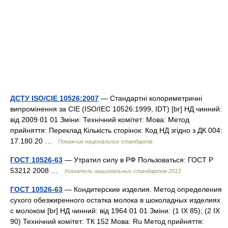
ДСТУ ISO/CIE 10526:2007
— Стандартні колориметричні
випромінення за СІЕ (ISO/IEC 10526:1999, IDT) [br] НД чинний:
від 2009 01 01 Зміни: Технічний комітет: Мова: Метод
прийняття: Переклад Кількість сторінок: Код НД згідно з ДК 004:
17.180.20 …
Покажчик національних стандартів
ГОСТ 10526-63
— Утратил силу в РФ Пользоваться: ГОСТ Р
53212 2008 …
Указатель национальных стандартов 2013
ГОСТ 10526-63
— Кондитерские изделия. Метод определения
сухого обезжиренного остатка молока в шоколадных изделиях
с молоком [br] НД чинний: від 1964 01 01 Зміни: (1 IX 85); (2 IX
90) Технічний комітет: ТК 152 Мова: Ru Метод прийняття: