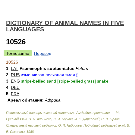
DICTIONARY OF ANIMAL NAMES IN FIVE
LANGUAGES
10526
Толкование
Перевод
10526
1.
LAT
Psammophis subtaeniatus
Peters
2.
RUS
изменчивая песчаная змея
f
3.
ENG
stripe-bellied sand [stripe-bellied grass] snake
4.
DEU
—
5.
FRA
—
Ареал обитания:
Африка
Пятиязычный словарь названий животных. Амфибии и рептилии. — М.:
Русский язык
.
Н. Б. Ананьева, Л. Я. Боркин, И. С. Даревский, Н. Л. Орлов.
Специальный научный редактор О. И. Чибисова. Под общей редакцией акад. В.
Е. Соколова
.
1988
.