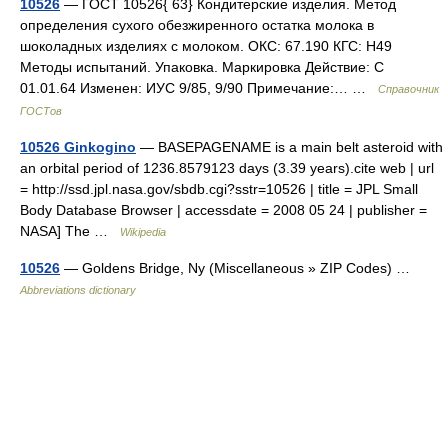
10526
— ГОСТ 10526{ 63} Кондитерские изделия. Метод
определения сухого обезжиренного остатка молока в
шоколадных изделиях с молоком. ОКС: 67.190 КГС: Н49
Методы испытаний. Упаковка. Маркировка Действие: С
01.01.64 Изменен: ИУС 9/85, 9/90 Примечание:… …
Справочник
ГОСТов
10526 Ginkogino
— BASEPAGENAME is a main belt asteroid with
an orbital period of 1236.8579123 days (3.39 years).cite web | url
= http://ssd.jpl.nasa.gov/sbdb.cgi?sstr=10526 | title = JPL Small
Body Database Browser | accessdate = 2008 05 24 | publisher =
NASA] The …
Wikipedia
10526
— Goldens Bridge, Ny (Miscellaneous » ZIP Codes) …
Abbreviations dictionary